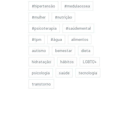
#hipertensão
#medulaossea
#mulher
#nutrição
#psicoterapia
#saúdemental
#tpm
#água
alimentos
autismo
bemestar
dieta
hidratação
hábitos
LGBTQ+
psicologia
saúde
tecnologia
transtorno