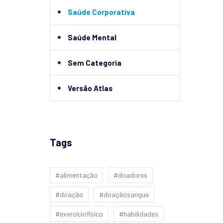
Saúde Corporativa
Saúde Mental
Sem Categoria
Versão Atlas
Tags
#alimentação
#doadores
#doação
#doaçãosangue
#exercíciofísico
#habilidades