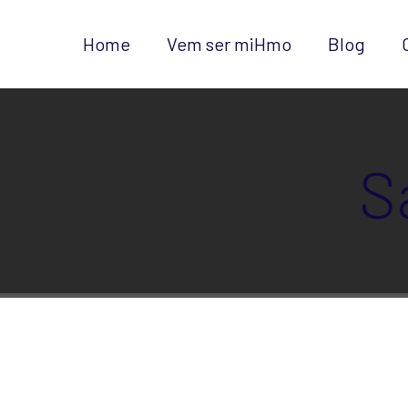
Home
Vem ser miHmo
Blog
S