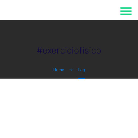
#exercíciofísico
Home
Tag