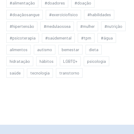
#alimentação
#doadores
#doação
#doaçãosangue
#exercíciofísico
#habilidades
#hipertensão
#medulaossea
#mulher
#nutrição
#psicoterapia
#saúdemental
#tpm
#água
alimentos
autismo
bemestar
dieta
hidratação
hábitos
LGBTQ+
psicologia
saúde
tecnologia
transtorno