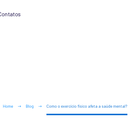
Contatos
rcício físico af
mental?
Home
Blog
Como o exercício físico afeta a saúde mental?