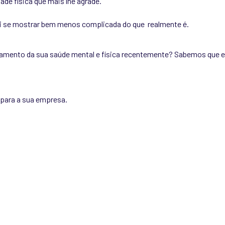
de física que mais lhe agrade.
 vai se mostrar bem menos complicada do que realmente é.
amento da sua saúde mental e física recentemente? Sabemos que es
para a sua empresa.