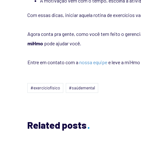
A motivação vem com o tempo, escolha a ativida
Com essas dicas, iniciar aquela rotina de exercícios
Agora conta pra gente, como você tem feito o gerenci
miHmo
pode ajudar você.
Entre em contato com a
nossa equipe
e leve a miHmo 
#exercíciofísico
#saúdemental
Related posts