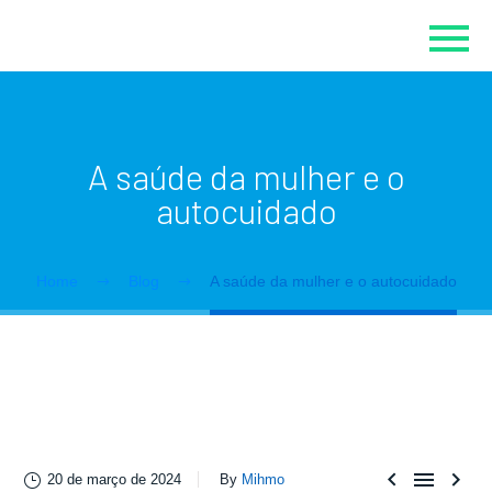
A saúde da mulher e o
autocuidado
Home
Blog
A saúde da mulher e o autocuidado



20 de março de 2024
By
Mihmo