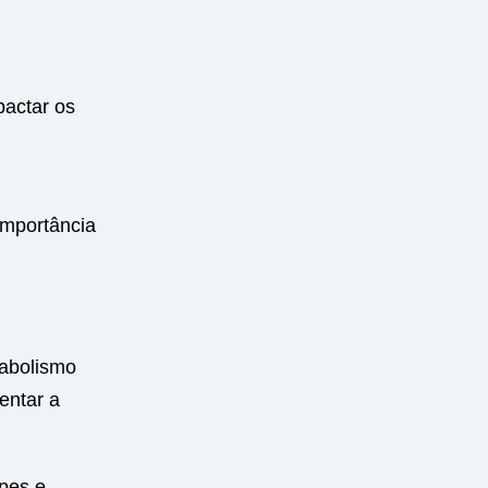
pactar os
importância
tabolismo
entar a
ipes e