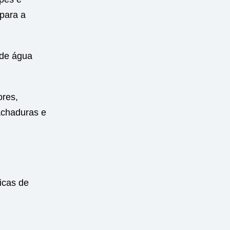
 para a
 de água
ores,
achaduras e
icas de