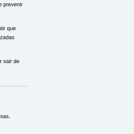
e prevenir
tir que
izadas
 sair de
sas.