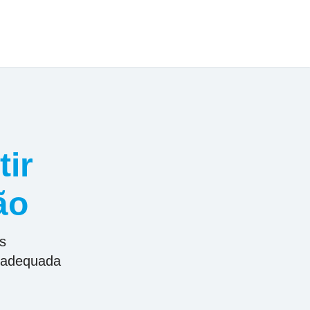
tir
ão
s
o adequada